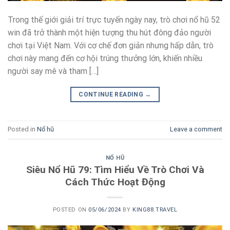
Trong thế giới giải trí trực tuyến ngày nay, trò chơi nổ hũ 52
win đã trở thành một hiện tượng thu hút đông đảo người
chơi tại Việt Nam. Với cơ chế đơn giản nhưng hấp dẫn, trò
chơi này mang đến cơ hội trúng thưởng lớn, khiến nhiều
người say mê và tham […]
CONTINUE READING
→
Posted in
Nổ hũ
Leave a comment
NỔ HŨ
Siêu Nổ Hũ 79: Tìm Hiểu Về Trò Chơi Và
Cách Thức Hoạt Động
POSTED ON
05/06/2024
BY
KING88.TRAVEL