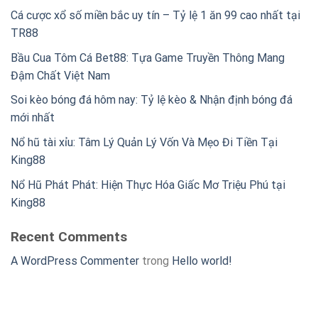
Cá cược xổ số miền bắc uy tín – Tỷ lệ 1 ăn 99 cao nhất tại
TR88
Bầu Cua Tôm Cá Bet88: Tựa Game Truyền Thông Mang
Đậm Chất Việt Nam
Soi kèo bóng đá hôm nay: Tỷ lệ kèo & Nhận định bóng đá
mới nhất
Nổ hũ tài xỉu: Tâm Lý Quản Lý Vốn Và Mẹo Đi Tiền Tại
King88
Nổ Hũ Phát Phát: Hiện Thực Hóa Giấc Mơ Triệu Phú tại
King88
Recent Comments
A WordPress Commenter
trong
Hello world!