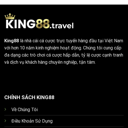
King88
là nhà cái cá cược trực tuyến hàng đầu tại Việt Nam
với hơn 10 năm kinh nghiệm hoạt động. Chúng tôi cung cấp
đa dạng các trò chơi cá cược hấp dẫn, tỷ lệ cược cạnh tranh
và dịch vụ khách hàng chuyên nghiệp, tận tâm.
CHÍNH SÁCH KING88
Về Chúng Tôi
Điều Khoản Sử Dụng