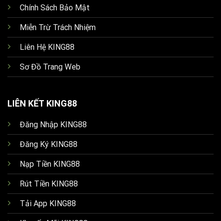
Chính Sách Bảo Mật
Miễn Trừ Trách Nhiệm
Liên Hệ KING88
Sơ Đồ Trang Web
LIÊN KẾT KING88
Đăng Nhập KING88
Đăng Ký KING88
Nạp Tiền KING88
Rút Tiền KING88
Tải App KING88