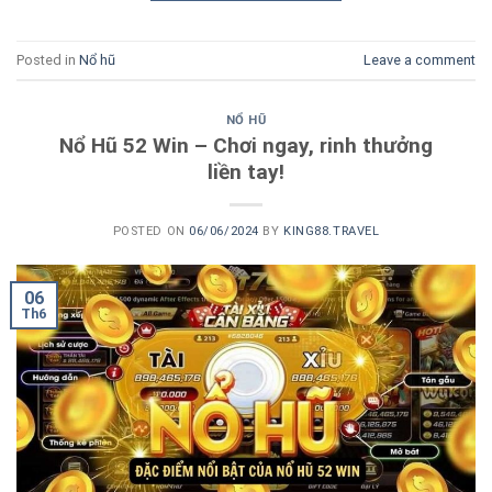
Posted in
Nổ hũ
Leave a comment
NỔ HŨ
Nổ Hũ 52 Win – Chơi ngay, rinh thưởng
liền tay!
POSTED ON
06/06/2024
BY
KING88.TRAVEL
06
Th6