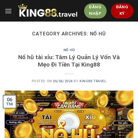
Skip
ĐĂNG
ĐĂNG
to
NHẬP
KÝ
content
CATEGORY ARCHIVES:
NỔ HŨ
NỔ HŨ
Nổ hũ tài xỉu: Tâm Lý Quản Lý Vốn Và
Mẹo Đi Tiền Tại King88
POSTED ON
06/06/2024
BY
KING88.TRAVEL
06
Th6