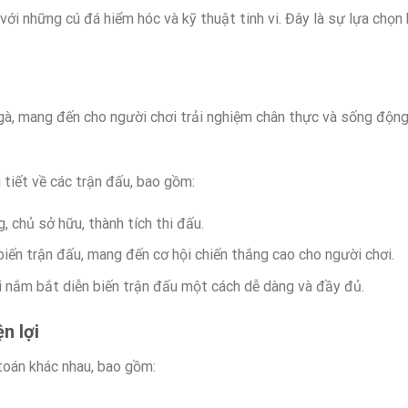
o, với những cú đá hiểm hóc và kỹ thuật tinh vi. Đây là sự lựa ch
gà, mang đến cho người chơi trải nghiệm chân thực và sống động
 tiết về các trận đấu, bao gồm:
, chủ sở hữu, thành tích thi đấu.
biến trận đấu, mang đến cơ hội chiến thắng cao cho người chơi.
ơi nắm bắt diễn biến trận đấu một cách dễ dàng và đầy đủ.
n lợi
toán khác nhau, bao gồm: