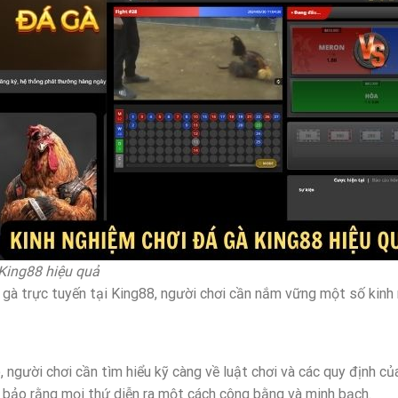
King88 hiệu quả
 gà trực tuyến tại King88, người chơi cần nắm vững một số kinh 
 người chơi cần tìm hiểu kỹ càng về luật chơi và các quy định củ
bảo rằng mọi thứ diễn ra một cách công bằng và minh bạch.