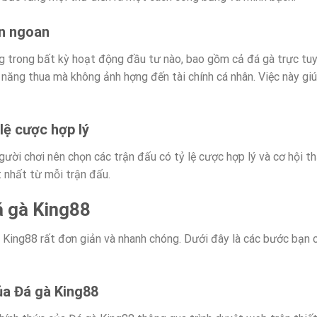
ôn ngoan
ng trong bất kỳ hoạt động đầu tư nào, bao gồm cả đá gà trực tu
năng thua mà không ảnh hợng đến tài chính cá nhân. Việc này giúp
lệ cược hợp lý
gười chơi nên chọn các trận đấu có tỷ lệ cược hợp lý và cơ hội t
 nhất từ mỗi trận đấu.
á gà King88
 King88 rất đơn giản và nhanh chóng. Dưới đây là các bước bạn 
ủa Đá gà King88