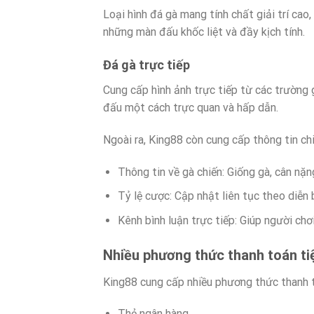
Loại hình đá gà mang tính chất giải trí ca
những màn đấu khốc liệt và đầy kịch tính.
Đá gà trực tiếp
Cung cấp hình ảnh trực tiếp từ các trường 
đấu một cách trực quan và hấp dẫn.
Ngoài ra, King88 còn cung cấp thông tin chi
Thông tin về gà chiến: Giống gà, cân nặng
Tỷ lệ cược: Cập nhật liên tục theo diễn 
Kênh bình luận trực tiếp: Giúp người ch
Nhiều phương thức thanh toán tiệ
King88 cung cấp nhiều phương thức thanh 
Thẻ ngân hàng