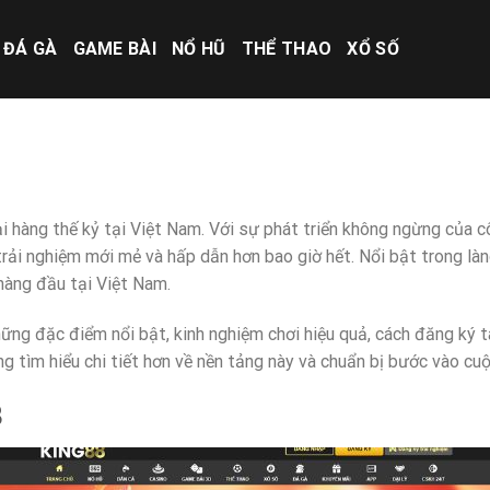
ĐÁ GÀ
GAME BÀI
NỔ HŨ
THỂ THAO
XỔ SỐ
i hàng thế kỷ tại Việt Nam. Với sự phát triển không ngừng của 
ải nghiệm mới mẻ và hấp dẫn hơn bao giờ hết. Nổi bật trong làn
hàng đầu tại Việt Nam.
hững đặc điểm nổi bật, kinh nghiệm chơi hiệu quả, cách đăng ký t
ng tìm hiểu chi tiết hơn về nền tảng này và chuẩn bị bước vào cu
8