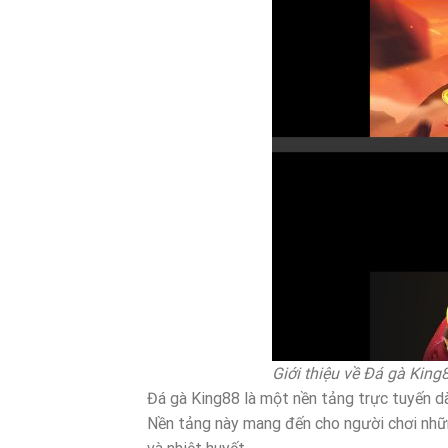
Giới thiệu về Đá gà King
Đá gà King88 là một nền tảng trực tuyến dà
Nền tảng này mang đến cho người chơi nhữn