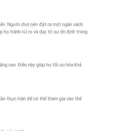
yến. Người chơi nên đặt ra một ngân sách
 họ tránh rủi ro và duy trì sự ổn định trong
hắng cao. Điều này giúp họ tối ưu hóa khả
cần thực hiện để có thể tham gia vào thế