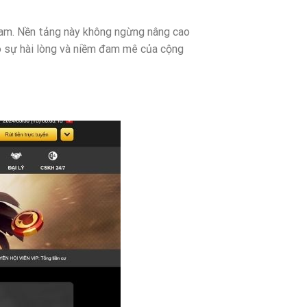
 Nam. Nền tảng này không ngừng nâng cao
o sự hài lòng và niềm đam mê của cộng