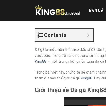
Skip
to
BẮN CÁ
content
Contents
Đá gà là một môn thể thao đấu sỉ đã tồn tạ
vượt bậc, mang đến cho người chơi những tr
King88
– một trong những nền tảng đá gà 
Trong bài viết này, chúng ta sẽ khám phá n
tham gia vào thế giới đá gà
King88
. Hãy cù
Giới thiệu về Đá gà King8