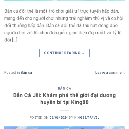
Bắn cá đổi thẻ là một trò chơi giải trí trực tuyến hấp dẫn,
mang đến cho người chơi những trải nghiệm thú vị và cơ hội
đổi thưởng hấp dẫn. Bắn cá đổi thẻ đã thu hút đông đảo
người chơi với lối chơi đơn giản, giao diện đẹp mắt và tỷ lệ
đổi […]
CONTINUE READING
→
Posted in
Bắn cá
Leave a comment
BẮN CÁ
Bắn Cá Jili: Khám phá thế giới đại dương
huyền bí tại King88
POSTED ON
06/06/2024
BY
KING88.TRAVEL