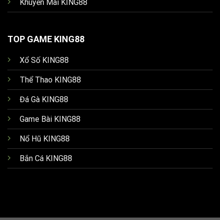
Khuyến Mãi KING88
TOP GAME KING88
Xổ Số KING88
Thể Thao KING88
Đá Gà KING88
Game Bài KING88
Nổ Hũ KING88
Bắn Cá KING88